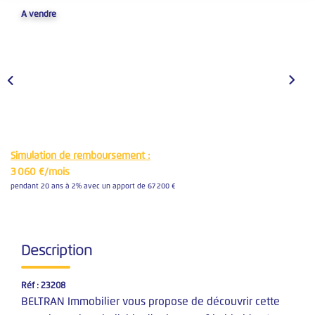
Nos Simulateurs Financiers
A vendre
VENTES
Vendre Un Bien
Demander Une Estimation
Estimation En Ligne
Simulation de remboursement :
Nos Biens Vendus
3 060 €/mois
pendant 20 ans à 2% avec un apport de 67 200 €
LOCATIONS
Nos Annonces
Description
Documents
Réf : 23208
Nos Biens Loués
BELTRAN Immobilier vous propose de découvrir cette