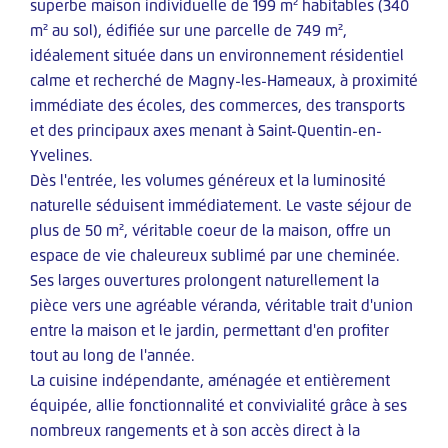
superbe maison individuelle de 199 m² habitables (340
m² au sol), édifiée sur une parcelle de 749 m²,
GESTION
idéalement située dans un environnement résidentiel
calme et recherché de Magny-les-Hameaux, à proximité
Services
immédiate des écoles, des commerces, des transports
Nos Garanties
et des principaux axes menant à Saint-Quentin-en-
A.G.P.I
Yvelines.
Dès l'entrée, les volumes généreux et la luminosité
Extranet
naturelle séduisent immédiatement. Le vaste séjour de
plus de 50 m², véritable coeur de la maison, offre un
espace de vie chaleureux sublimé par une cheminée.
CONTACT
Ses larges ouvertures prolongent naturellement la
pièce vers une agréable véranda, véritable trait d'union
FNAIM
entre la maison et le jardin, permettant d'en profiter
tout au long de l'année.
A.G.P.I
La cuisine indépendante, aménagée et entièrement
équipée, allie fonctionnalité et convivialité grâce à ses
nombreux rangements et à son accès direct à la