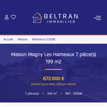
NOS AGENCES
Qui Sommes-Nous
Accueil
Maison
Référence 23208
Notre Équipe
Nous Rejoindre
Maison Magny Les Hameaux 7 pièce(s)
Notre Magazine
199 m2
ESTIMATION
672 000 €
product.price.fees_charges.teaser
ACHAT
7
pièce(s)
•
199
m²
•
Réf : 23208
Nos Annonces