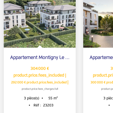
Appartement Montigny Le Bretonneux 3 pièce(s)
304 000 €
3
product.price.fees_included
|
product.pr
|
292 000 €
product.price.fees_included
300 000 €
prod
product.price.fees_charges.full
product.pr
3
pièce(s)
3
pièc
55
m²
Réf :
23203