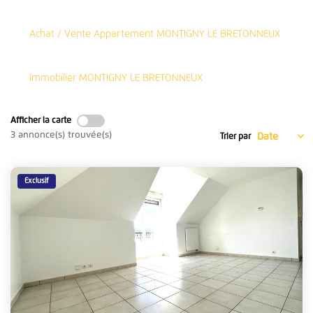
Nos Simulateurs Financiers
Achat / Vente Appartement MONTIGNY LE BRETONNEUX
VENTES
Immobilier MONTIGNY LE BRETONNEUX
Vendre Un Bien
Demander Une Estimation
Afficher la carte
3 annonce(s) trouvée(s)
Estimation En Ligne
Trier par
Nos Biens Vendus
Exclusif
LOCATIONS
Nos Annonces
Documents
Nos Biens Loués