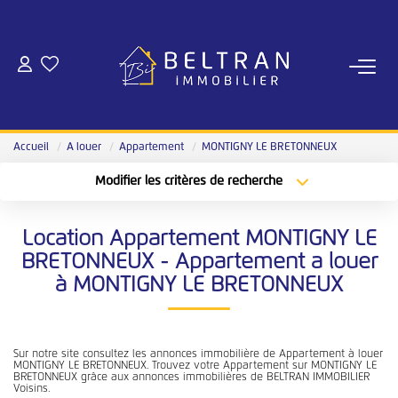
NOS AGENCES
Qui Sommes-Nous
Accueil
A louer
Appartement
MONTIGNY LE BRETONNEUX
Notre Équipe
Modifier les critères de recherche
Nous Rejoindre
Type de transaction
Localisation
Acheter
Sélectionnez...
Notre Magazine
Location Appartement MONTIGNY LE
Type de bien
Sélectionnez...
Surface min
BRETONNEUX - Appartement a louer
à MONTIGNY LE BRETONNEUX
ESTIMATION
Plus de critères
Budget max
ACHAT
Créer une alerte
Sur notre site consultez les annonces immobilière de Appartement à louer
MONTIGNY LE BRETONNEUX. Trouvez votre Appartement sur MONTIGNY LE
BRETONNEUX grâce aux annonces immobilières de BELTRAN IMMOBILIER
Nos Annonces
Voisins.