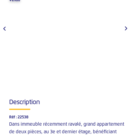
Vendu
Nos Simulateurs Financiers
VENTES
Vendre Un Bien
Demander Une Estimation
Estimation En Ligne
Nos Biens Vendus
LOCATIONS
Description
Nos Annonces
Documents
Réf : 22538
Dans immeuble récemment ravalé, grand appartement
Nos Biens Loués
de deux pièces, au 3e et dernier étage, bénéficiant