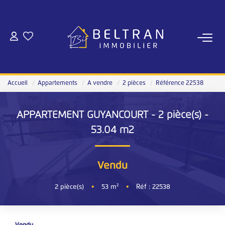
NOS AGENCES
Qui Sommes-Nous
Accueil
Appartements
A vendre
2 pièces
Référence 22538
Notre Équipe
Nous Rejoindre
APPARTEMENT GUYANCOURT - 2 pièce(s) -
Notre Magazine
53.04 m2
ESTIMATION
Vendu
2
pièce(s)
•
53
m²
•
Réf : 22538
ACHAT
Nos Annonces