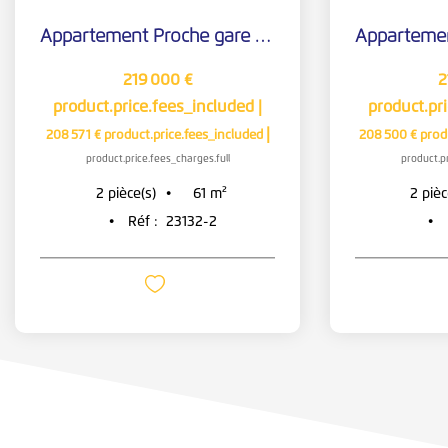
Appartement Proche gare 61.45 m2
219 000 €
2
product.price.fees_included
|
product.pr
|
208 571 €
product.price.fees_included
208 500 €
prod
product.price.fees_charges.full
product.pr
2
pièce(s)
2
pièc
61
m²
Réf :
23132-2