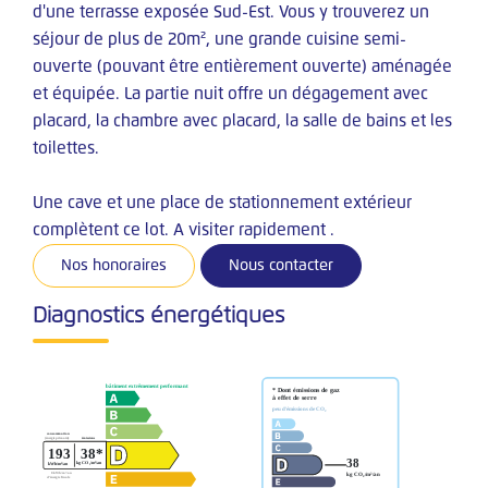
d'une terrasse exposée Sud-Est. Vous y trouverez un
séjour de plus de 20m², une grande cuisine semi-
GESTION
ouverte (pouvant être entièrement ouverte) aménagée
et équipée. La partie nuit offre un dégagement avec
Services
placard, la chambre avec placard, la salle de bains et les
Nos Garanties
toilettes.
A.G.P.I
Une cave et une place de stationnement extérieur
Extranet
complètent ce lot. A visiter rapidement .
Nos honoraires
Nous contacter
CONTACT
Diagnostics énergétiques
FNAIM
A.G.P.I