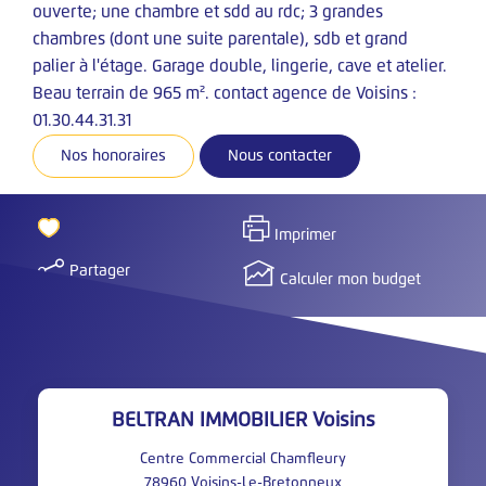
ouverte; une chambre et sdd au rdc; 3 grandes
chambres (dont une suite parentale), sdb et grand
GESTION
palier à l'étage. Garage double, lingerie, cave et atelier.
Beau terrain de 965 m². contact agence de Voisins :
Services
01.30.44.31.31
Nos Garanties
Nos honoraires
Nous contacter
A.G.P.I
Extranet
Imprimer
Partager
CONTACT
Calculer mon budget
FNAIM
A.G.P.I
BELTRAN IMMOBILIER Voisins
Centre Commercial Chamfleury
78960
Voisins-Le-Bretonneux