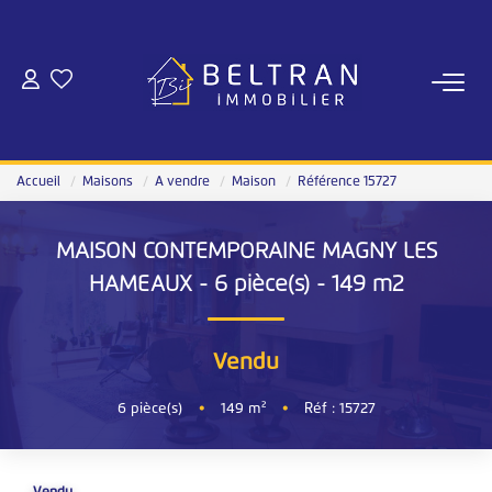
NOS AGENCES
Qui Sommes-Nous
Accueil
Maisons
A vendre
Maison
Référence 15727
Notre Équipe
Nous Rejoindre
MAISON CONTEMPORAINE MAGNY LES
Notre Magazine
HAMEAUX - 6 pièce(s) - 149 m2
ESTIMATION
Vendu
6
pièce(s)
•
149
m²
•
Réf : 15727
ACHAT
Nos Annonces