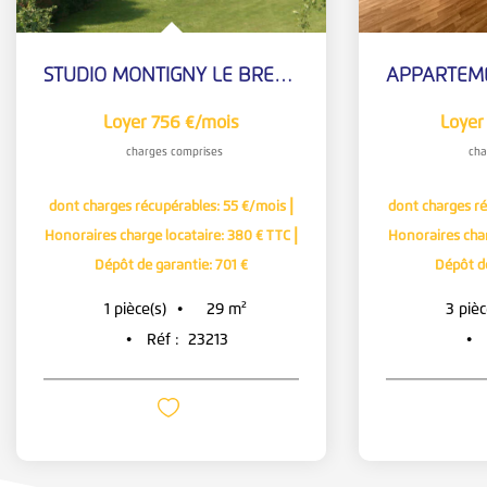
STUDIO MONTIGNY LE BRETONNEUX - 1 pièce - 29.07 m2
Loyer 756 €/mois
Loyer
charges comprises
cha
|
dont charges récupérables: 55 €/mois
dont charges r
|
Honoraires charge locataire: 380 € TTC
Honoraires char
Dépôt de garantie: 701 €
Dépôt d
1
pièce(s)
3
pièc
29
m²
Réf :
23213