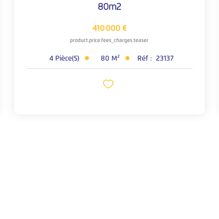
80m2
410 000 €
product.price.fees_charges.teaser
4
Pièce(s)
80
M²
Réf :
23137