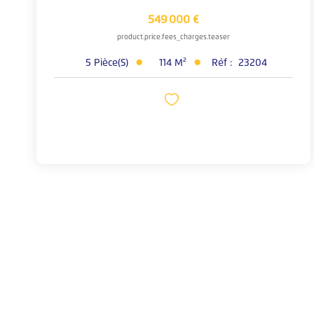
549 000 €
product.price.fees_charges.teaser
5
Pièce(s)
114
M²
Réf :
23204