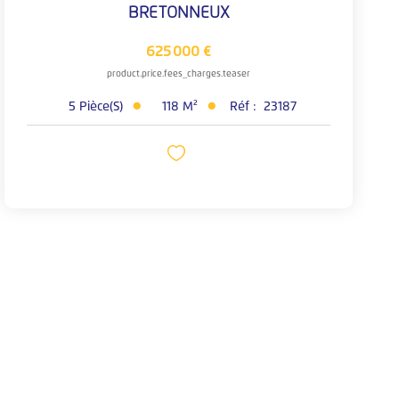
BRETONNEUX
625 000 €
product.price.fees_charges.teaser
5
Pièce(s)
118
M²
Réf :
23187