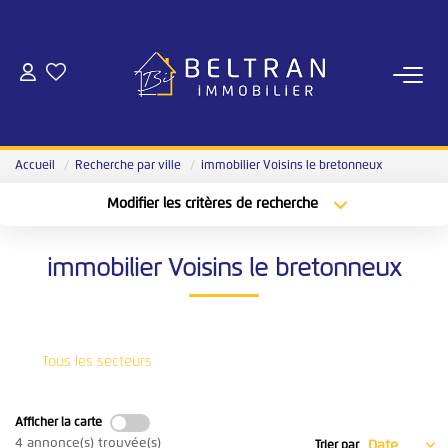
NOS AGENCES
Qui Sommes-Nous
Accueil
Recherche par ville
immobilier Voisins le bretonneux
Notre Équipe
Modifier les critères de recherche
Nous Rejoindre
Type de transaction
Localisation
Acheter
Sélectionnez...
Notre Magazine
immobilier Voisins le bretonneux
Type de bien
Sélectionnez...
Surface min
ESTIMATION
Plus de critères
Budget max
Tous les secteurs
ACHAT
Créer une alerte
Afficher la carte
Nos Annonces
4 annonce(s) trouvée(s)
Trier par