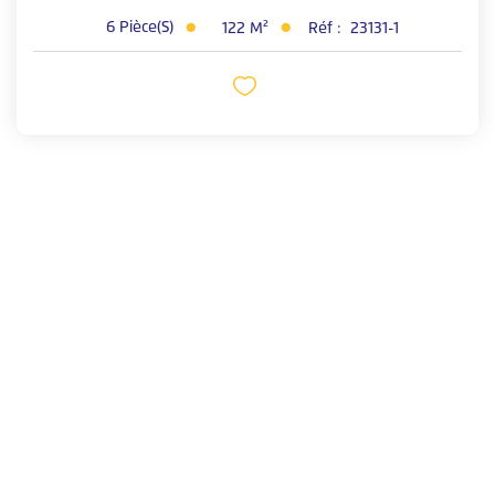
6
Pièce(s)
122
M²
Réf :
23131-1