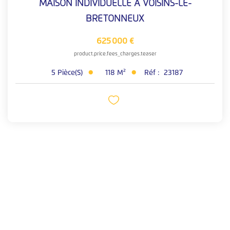
MAISON INDIVIDUELLE À VOISINS-LE-
BRETONNEUX
625 000 €
product.price.fees_charges.teaser
5
Pièce(s)
118
M²
Réf :
23187