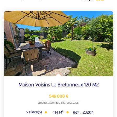
Nos Simulateurs Financiers
VENTES
Vendre Un Bien
Demander Une Estimation
Estimation En Ligne
Nos Biens Vendus
LOCATIONS
Maison Voisins Le Bretonneux 120 M2
Nos Annonces
549 000 €
Documents
product.price.fees_charges.teaser
Nos Biens Loués
5
Pièce(s)
114
M²
Réf :
23204