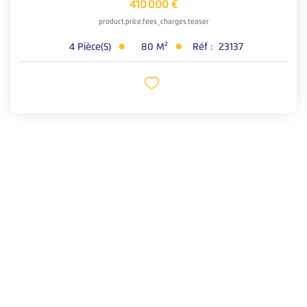
410 000 €
product.price.fees_charges.teaser
4
Pièce(s)
80
M²
Réf :
23137