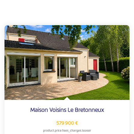
Maison Voisins Le Bretonneux
579 900 €
product.price.fees_charges.teaser